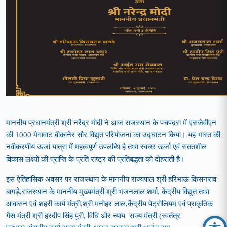
माननीय प्रधानमंत्री श्री नरेंद्र मोदी ने आज राजस्थान के पचपदरा में एसजेवीएन
की
1000
मेगावाट बीकानेर सौर विद्युत परियोजना का उद्घाटन किया। यह भारत की
नवीकरणीय ऊर्जा यात्रा में महत्वपूर्ण उपलब्धि है तथा स्वच्छ ऊर्जा एवं सततशील
विकास लक्ष्यों की प्राप्ति के प्रति राष्ट्र की प्रतिबद्धता को दोहराती है।
इस ऐतिहासिक अवसर पर राजस्थान के माननीय राज्यपाल
श्री हरिभाऊ किसनराव
बागड़े
,
राजस्थान के माननीय मुख्यमंत्री
श्री भजनलाल शर्मा
,
केंद्रीय विद्युत तथा
आवासन एवं शहरी कार्य
मंत्री
,
श्री मनोहर लाल
,
केंद्रीय पेट्रोलियम एवं प्राकृतिक
गैस मंत्री श्री हरदीप सिंह पुरी
,
विधि
और
न्याय राज्य मंत्री
(
स्वतंत्र