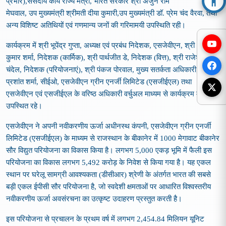
प्रभार
),
संसदीय कार्य राज्य मंत्री
,
भारत सरकार
श्री अर्जुन राम
Acc
मेघवाल
,
उप
मुख्यमंत्री
श्रीमती दीया कुमारी
,
उप
मुख्यमंत्री
डॉ
.
प्रेम चंद
वै
रवा
,
तथा
अन्य विशिष्ट अतिथियों एवं गणमान्य जनों की गरिमामयी उपस्थिति रही।
कार्यक्रम में श्री भूपेंद्र गुप्ता
,
अध्यक्ष एवं प्रबंध निदेशक
,
एसजेवीएन
,
श्री अजय
कुमार शर्मा
,
निदेशक
(
कार्मिक
)
,
श्री पार्थजीत डे
,
निदेशक
(
वित्त
)
,
श्री राजेश कुमार
चंदेल
,
निदेशक
(
परियोजनाएं
)
,
श्री पंकज पोरवाल
,
मुख्य सतर्कता अधिकारी
,
श्री
प्रशांत शर्मा
,
सीईओ
,
एसजेवीएन ग्रीन एनर्जी लिमिटेड
(
एसजीईएल
)
तथा
एसजेवीएन एवं एसजीईएल के वरिष्ठ अधिकारी वर्चुअल माध्यम से कार्यक्रम में
उपस्थित रहे।
एसजेवीएन ने अपनी नवीकरणीय ऊर्जा अधीनस्थ कंपनी
,
एसजेवीएन ग्रीन एनर्जी
लिमिटेड
(
एसजीईएल
)
के माध्यम से राजस्थान के बीकानेर में
1000
मेगावाट बीकानेर
सौर विद्युत परियोजना का विकास किया है। लगभग
5,000
एकड़ भूमि में फैली इस
परियोजना का विकास लगभग
5,492
करोड़ के निवेश से किया गया है। यह एकल
स्थान पर घरेलू सामग्री आवश्यकता
(
डीसीआर
)
श्रेणी के अंतर्गत भारत की सबसे
बड़ी एकल ईपीसी सौर परियोजना है
,
जो स्वदेशी क्षमताओं पर आधारित विश्वस्तरीय
नवीकरणीय ऊर्जा अवसंरचना का उत्कृष्ट उदाहरण प्रस्तुत करती है।
इस परियोजना से प्रचालन के प्रथम वर्ष में लगभग
2,454.84
मिलियन यूनिट