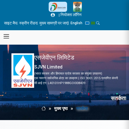
Skip to main content
|
नियोक्ता लॉगिन
साइट मैप
स्क्रीन रीडर
मुख्य सामग्री पर जाएं
|
|
|
English
Blue Theme
Green Theme
Toggle Search Pane
एसजेवीएन लिमिटेड
SJVN Limited
(भारत सरकार और हिमाचल प्रदेश सरकार का संयुक्त उपक्रम)
एक नवरत्न सार्वजनिक क्षेत्र का उपक्रम | ISO 9001:2015 प्रमाणित कंपनी
सी आई एन: L40101HP1988GOI008409
सतर्कता
मुख्य पृष्ठ
सतर्कता
Breadcrumb
मुख्य पृष्ठ