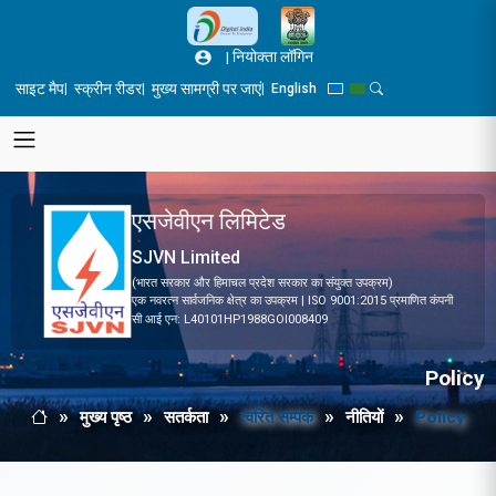
Skip to main content
|
नियोक्ता लॉगिन
साइट मैप
स्क्रीन रीडर
मुख्य सामग्री पर जाएं
|
|
|
English
Blue Theme
Green Theme
Toggle Search Pane
एसजेवीएन लिमिटेड
SJVN Limited
(भारत सरकार और हिमाचल प्रदेश सरकार का संयुक्त उपक्रम)
एक नवरत्न सार्वजनिक क्षेत्र का उपक्रम | ISO 9001:2015 प्रमाणित कंपनी
सी आई एन: L40101HP1988GOI008409
Policy
मुख्य पृष्ठ
सतर्कता
त्वरित सम्पक
नीतियों
Policy
Breadcrumb
मुख्य पृष्ठ