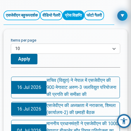
मीडिया
एसजेवीएन बहुरूपदर्शक
वीडियो गैलरी
प्रेस विज्ञप्ति
फोटो गैलरी
▼
Items per page
सचिव (विद्युत) ने नेपाल में एसजेवीएन की
16 Jul 2026
900 मेगावाट अरुण-3 जलविद्युत परियोजना
की प्रगति की समीक्षा की
एसजेवीएन की अध्यक्षता में नराकास, शिमला
16 Jul 2026
(कार्यालय-2) की छमाही बैठक
माननीय प्रधानमंत्री ने एसजेवीएन की 1000
Acc
04 Jul 2026
मेगावाट बीकानेर सौर विद्युत परियोजना का