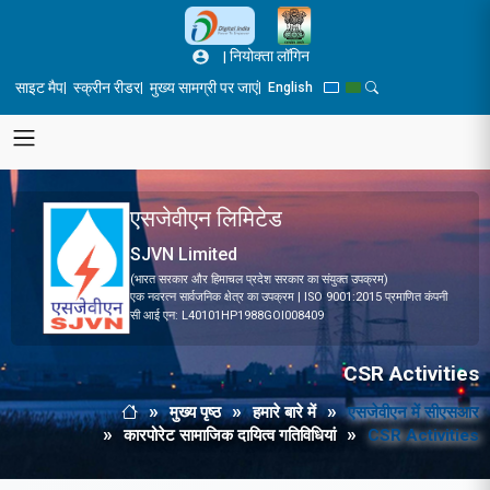
Skip to main content
|
नियोक्ता लॉगिन
साइट मैप
स्क्रीन रीडर
मुख्य सामग्री पर जाएं
|
|
|
English
Blue Theme
Green Theme
Toggle Search Pane
एसजेवीएन लिमिटेड
SJVN Limited
(भारत सरकार और हिमाचल प्रदेश सरकार का संयुक्त उपक्रम)
एक नवरत्न सार्वजनिक क्षेत्र का उपक्रम | ISO 9001:2015 प्रमाणित कंपनी
सी आई एन: L40101HP1988GOI008409
CSR Activities
मुख्य पृष्ठ
हमारे बारे में
एसजेवीएन में सीएसआर
Breadcrumb
मुख्य पृष्ठ
कारपोरेट सामाजिक दायित्‍व ग‍तिविधियां
CSR Activities