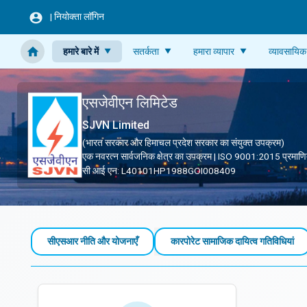
Skip to main content
|
नियोक्ता लॉगिन
हमारे बारे में
सतर्कता
हमारा व्यापार
व्यावसायिक
एसजेवीएन लिमिटेड
SJVN Limited
(भारत सरकार और हिमाचल प्रदेश सरकार का संयुक्त उपक्रम)
एक नवरत्न सार्वजनिक क्षेत्र का उपक्रम | ISO 9001:2015 प्रमाण
सी आई एन: L40101HP1988GOI008409
एसजेवीएन में सीएसआर
सीएसआर नीति और योजनाएँ
कारपोरेट सामाजिक दायित्‍व ग‍तिविधियां