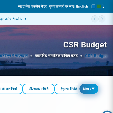
साइट मैप
|
स्क्रीन रीडर
|
मुख्य सामग्री पर जाएं
|
English
Blue Theme
Green Th
Toggle
वृत्त कर्मचारी कॉर्नर
Scroll men
Scroll
CSR Budget
सजेवीएन में सीएसआर
कारपोरेट सामाजिक दायित्‍व बजट
CSR Budget
की कहानियाँ
सीएसआर समिति
ईएसजी रिपोर्ट
वार्षिक सीएसआर और 
More
▼