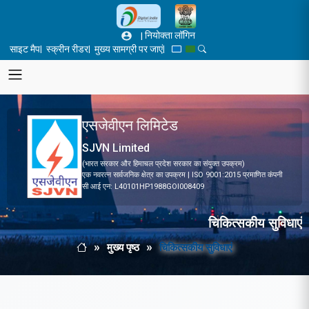
Skip to main content
|
नियोक्ता लॉगिन
साइट मैप
स्क्रीन रीडर
मुख्य सामग्री पर जाएं
|
|
|
Blue Theme
Green Theme
Toggle Search Panel
एसजेवीएन लिमिटेड
SJVN Limited
(भारत सरकार और हिमाचल प्रदेश सरकार का संयुक्त उपक्रम)
एक नवरत्न सार्वजनिक क्षेत्र का उपक्रम | ISO 9001:2015 प्रमाणित कंपनी
सी आई एन: L40101HP1988GOI008409
चिकित्सकीय सुविधाएं
मुख्य पृष्ठ
चिकित्सकीय सुविधाएं
Breadcrumb
मुख्य पृष्ठ