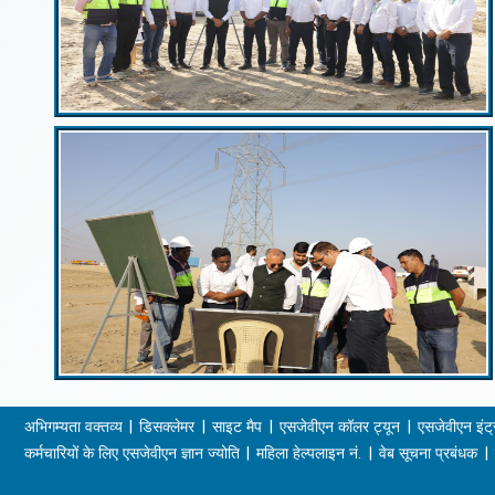
अभिगम्यता वक्तव्य
डिसक्लेमर
साइट मैप
एसजेवीएन कॉलर ट्यून
एसजेवीएन इंट्
कर्मचारियों के लिए एसजेवीएन ज्ञान ज्योति
महिला हेल्पलाइन नं.
वेब सूचना प्रबंधक