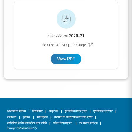
वार्षिक विवरणी 2020-21
File Size: 3.1 MB
| Language: हिंदी
View PDF
अभिगम्यता वक्तव्य
डिसक्लेमर
साइट मैप
एसजेवीएन कॉलर ट्यून
एसजेवीएन इंट्रानेट
संपर्क करें
पुरालेख
प्रतिक्रिया
सहायता एवं अक्सर पूछे जाने वाले प्रश्न
कर्मचारियों के लिए एसजेवीएन ज्ञान ज्योति
महिला हेल्पलाइन नं.
वेब सूचना प्रबंधक
वेबसाइट नीतियाँ एवं दिशानिर्देश