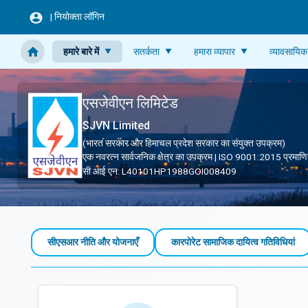
Skip to main content
|
नियोक्ता लॉगिन
हमारे बारे में
सतर्कता
हमारा व्यापार
व्यावसायिक
एसजेवीएन लिमिटेड
SJVN Limited
(भारत सरकार और हिमाचल प्रदेश सरकार का संयुक्त उपक्रम)
एक नवरत्न सार्वजनिक क्षेत्र का उपक्रम | ISO 9001:2015 प्रमाण
सी आई एन: L40101HP1988GOI008409
एसजेवीएन में सीएसआर
सीएसआर नीति और योजनाएँ
कारपोरेट सामाजिक दायित्‍व ग‍तिविधियां