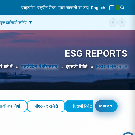
साइट मैप
|
स्क्रीन रीडर
|
मुख्य सामग्री पर जाएं
|
English
Blue Theme
Green Th
Toggle
वृत्त कर्मचारी कॉर्नर
Scroll men
Scroll
ESG REPORTS
े बारे में
एसजेवीएन में सीएसआर
ईएसजी रिपोर्ट
ESG REPORTS
umb
की कहानियाँ
सीएसआर समिति
ईएसजी रिपोर्ट
वार्षिक सीएसआर और 
More
▼