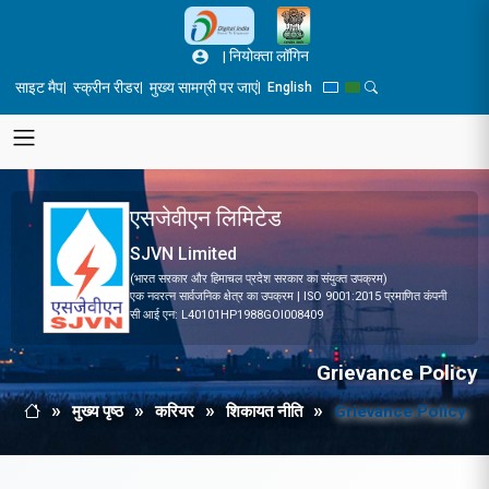
Skip to main content
|
नियोक्ता लॉगिन
साइट मैप
स्क्रीन रीडर
मुख्य सामग्री पर जाएं
|
|
|
English
Blue Theme
Green Theme
Toggle Search Pane
एसजेवीएन लिमिटेड
SJVN Limited
(भारत सरकार और हिमाचल प्रदेश सरकार का संयुक्त उपक्रम)
एक नवरत्न सार्वजनिक क्षेत्र का उपक्रम | ISO 9001:2015 प्रमाणित कंपनी
सी आई एन: L40101HP1988GOI008409
Grievance Policy
मुख्य पृष्ठ
करियर
शिकायत नीति
Grievance Policy
Breadcrumb
मुख्य पृष्ठ