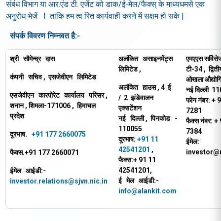
संबंध विभाग या आर.एंड टी. एजेंट को डाक/ई-मेल/फैक्स् के माध्यधमसे एक
अनुरोध भेजें I ताकि हम त्व रित कार्यवाही करने में सक्षम हो सके |
संपर्क विवरण निम्नवत है:-
श्री
सौमेन्द्र
दास
अलंकित
असाइनमेंट्स
एमएएस सर्विसे
लिमिटेड
,
टी-34
,
द्वित
कंपनी
सचिव
,
एसजेवीएन
लिमिटेड
ओखला औद्योगिक
अलंकित
हाउस
, 4
ई
नई दिल्ली
11
एसजेवीएन
कारपोरेट
कार्यालय
परिसर
,
/
2
झंडेवालन
फोन नंबर: +
9
शनान
,
शिमला-171006
,
हिमाचल
एक्सटेंशन
7281
प्रदेश
नई
दिल्ली
,
पिनकोड
-
फैक्स नंबर: +
110055
7384
दूरभाष.
+91 177 2660075
दूरभाष:
+91 11
ईमेल:
42541201
,
investor
फैक्‍स.+91 177 2660071
फैक्‍स:+
91 11
42541201,
ईमेल
आईडी:-
ई
मेल
आईडी:-
investor.relations@sjvn.nic.in
info@alankit.com