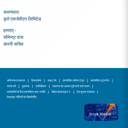
सधन्यवाद
कृते एसजेवीएन लिमिटेड
हस्ताए.-
सौमेन्द्र दास
कंपनी सचिव
अभिगम्यता वक्तव्य
डिसक्लेमर
साइट मैप
एसजेवीएन कॉलर ट्यून
एसजेवीएन इंट्रानेट
संपर्क करें
पुरालेख
प्रतिक्रिया
सहायता एवं अक्सर पूछे जाने वाले प्रश्न
कर्मचारियों के लिए एसजेवीएन ज्ञान ज्योति
महिला हेल्पलाइन नं.
वेब सूचना प्रबंधक
वेबसाइट नीतियाँ एवं दिशानिर्देश
Stock Market