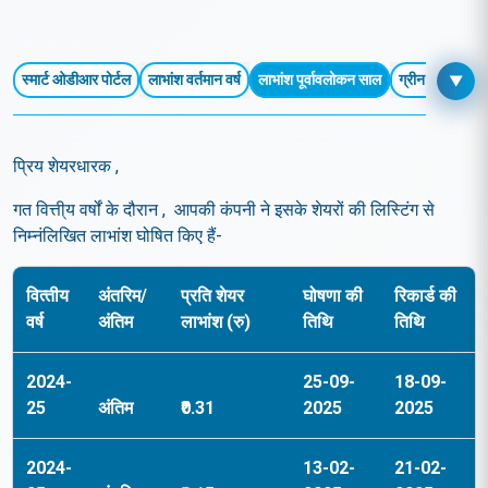
निवेशक सेवाएं
स्मार्ट ओडीआर पोर्टल
लाभांश वर्तमान वर्ष
लाभांश पूर्वावलोकन साल
ग्रीन पंजीकरण
▼
प्रिय शेयरधारक ,
गत वित्ती्य वर्षों के दौरान , आपकी कंपनी ने इसके शेयरों की लिस्टिंग से
निम्नंलिखित लाभांश घोषित किए हैं-
वित्‍तीय
अंतरिम/
प्रति शेयर
घोषणा की
रिकार्ड की
वर्ष
अंतिम
लाभांश (रु)
तिथि
तिथि
2024-
25-09-
18-09-
25
अंतिम
₹0.31
2025
2025
2024-
13-02-
21-02-