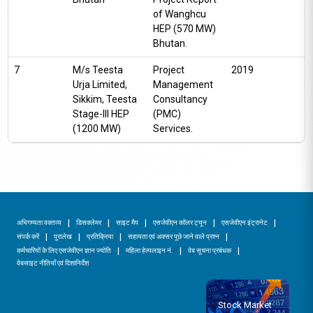
of Wanghcu
HEP (570 MW)
Bhutan.
7
M/s Teesta
Project
2019
Urja Limited,
Management
Sikkim, Teesta
Consultancy
Stage-III HEP
(PMC)
(1200 MW)
Services.
अभिगम्यता वक्तव्य
डिसक्लेमर
साइट मैप
एसजेवीएन कॉलर ट्यून
एसजेवीएन इंट्रानेट
संपर्क करें
पुरालेख
प्रतिक्रिया
सहायता एवं अक्सर पूछे जाने वाले प्रश्न
कर्मचारियों के लिए एसजेवीएन ज्ञान ज्योति
महिला हेल्पलाइन नं.
वेब सूचना प्रबंधक
वेबसाइट नीतियाँ एवं दिशानिर्देश
Stock Market