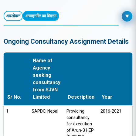
परामर्श कार्य
अवलोकन
असाइनमेंट का विवरण
▼
Ongoing Consultancy Assignment Details
Name of
Agency
seeking
consultancy
from SJVN
Sr No.
Limited
Description
Year
1
SAPDC, Nepal
Providing
2016-2021
consultancy
for execution
of Arun-3 HEP