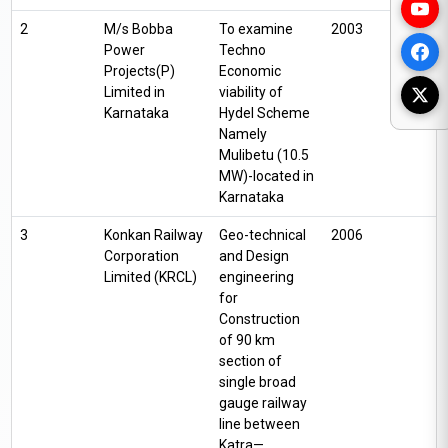
2
M/s Bobba
To examine
2003
Power
Techno
Projects(P)
Economic
Limited in
viability of
Karnataka
Hydel Scheme
Namely
Mulibetu (10.5
MW)-located in
Karnataka
3
Konkan Railway
Geo-technical
2006
Corporation
and Design
Limited (KRCL)
engineering
for
Construction
of 90 km
section of
single broad
gauge railway
line between
Katra—