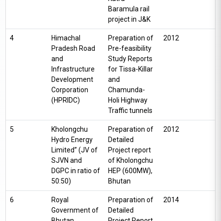
Baramula rail
project in J&K
4
Himachal
Preparation of
2012
Pradesh Road
Pre-feasibility
and
Study Reports
Infrastructure
for Tissa-Killar
Development
and
Corporation
Chamunda-
(HPRIDC)
Holi Highway
Traffic tunnels
5
Kholongchu
Preparation of
2012
Hydro Energy
Detailed
Limited” (JV of
Project report
SJVN and
of Kholongchu
DGPC in ratio of
HEP (600MW),
50:50)
Bhutan
6
Royal
Preparation of
2014
Government of
Detailed
Bhutan
Project Report