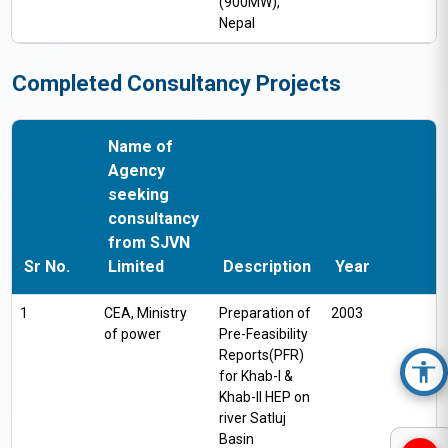
(900MW),
Nepal
Completed Consultancy Projects
Name of
Agency
seeking
consultancy
from SJVN
Sr No.
Limited
Description
Year
1
CEA, Ministry
Preparation of
2003
of power
Pre-Feasibility
Reports(PFR)
for Khab-I &
Acc
Khab-II HEP on
river Satluj
Basin