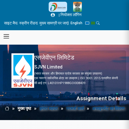
Skip to main content
|
नियोक्ता लॉगिन
साइट मैप
स्क्रीन रीडर
मुख्य सामग्री पर जाएं
|
|
|
English
Blue Theme
Green Theme
Toggle Search Pane
एसजेवीएन लिमिटेड
SJVN Limited
(भारत सरकार और हिमाचल प्रदेश सरकार का संयुक्त उपक्रम)
एक नवरत्न सार्वजनिक क्षेत्र का उपक्रम | ISO 9001:2015 प्रमाणित कंपनी
सी आई एन: L40101HP1988GOI008409
Assignment Details
मुख्य पृष्ठ
हमारा व्यापार
परामर्श कार्य
असाइनमेंट का विवरण
Breadcrumb
मुख्य पृष्ठ