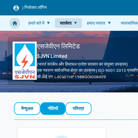
Skip to main content
|
नियोक्ता लॉगिन
हमारे बारे में
सतर्कता
हमारा व्यापार
व्यावसायिक
एसजेवीएन लिमिटेड
SJVN Limited
(भारत सरकार और हिमाचल प्रदेश सरकार का संयुक्त उपक्रम)
एक नवरत्न सार्वजनिक क्षेत्र का उपक्रम | ISO 9001:2015 प्रमाण
सी आई एन: L40101HP1988GOI008409
त्वरित सम्पक
मैन्युअल
नीतियों
परिपत्र