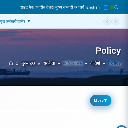
साइट मैप
|
स्क्रीन रीडर
|
मुख्य सामग्री पर जाएं
|
English
Blue Theme
Green Th
Toggle
वृत्त कर्मचारी कॉर्नर
Scroll men
Scroll
Policy
मुख्य पृष्ठ
सतर्कता
त्वरित सम्पक
नीतियों
Policy
Breadcrumb
मुख्य पृष्ठ
More
▼