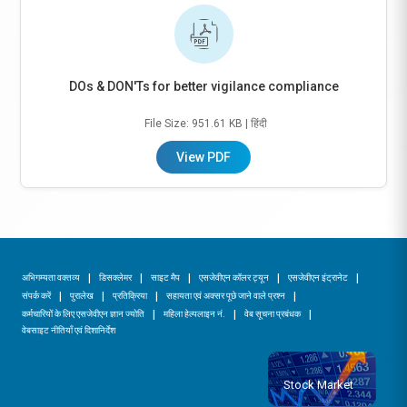
DOs & DON'Ts for better vigilance compliance
File Size: 951.61 KB
| हिंदी
View PDF
अभिगम्यता वक्तव्य
डिसक्लेमर
साइट मैप
एसजेवीएन कॉलर ट्यून
एसजेवीएन इंट्रानेट
संपर्क करें
पुरालेख
प्रतिक्रिया
सहायता एवं अक्सर पूछे जाने वाले प्रश्न
कर्मचारियों के लिए एसजेवीएन ज्ञान ज्योति
महिला हेल्पलाइन नं.
वेब सूचना प्रबंधक
वेबसाइट नीतियाँ एवं दिशानिर्देश
Stock Market