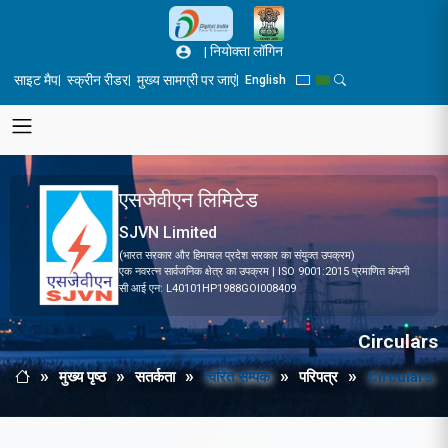
Skip to main content
|
नियोक्ता लॉगिन
साइट मैप
स्क्रीन रीडर
मुख्य सामग्री पर जाएं
|
|
|
English
Blue Theme
Green Theme
Toggle Search Pane
एसजेवीएन लिमिटेड
SJVN Limited
(भारत सरकार और हिमाचल प्रदेश सरकार का संयुक्त उपक्रम)
एक नवरत्न सार्वजनिक क्षेत्र का उपक्रम | ISO 9001:2015 प्रमाणित कंपनी
सी आई एन: L40101HP1988GOI008409
Circulars
मुख्य पृष्ठ
सतर्कता
त्वरित सम्पक
परिपत्र
Circulars
Breadcrumb
मुख्य पृष्ठ