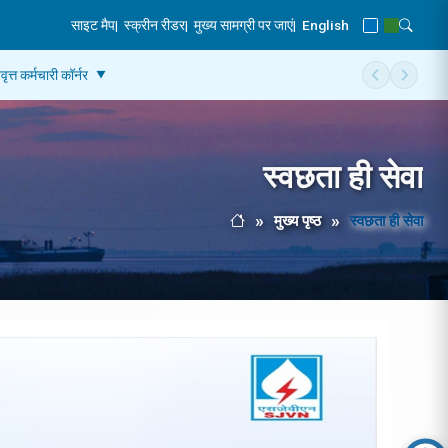
साइट मैप
|
स्क्रीन रीडर
|
मुख्य सामग्री पर जाएं
|
English
Blue Theme
Green Th
Toggle
वृत्त कर्मचारी कॉर्नर
Scroll men
Scroll
स्वछता ही सेवा
मुख्य पृष्ठ
स्वछता ही सेवा
Breadcrumb
मुख्य पृष्ठ