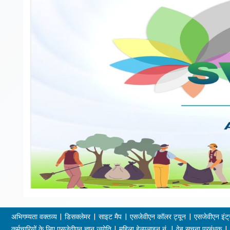
अभिगम्यता वक्तव्य
डिसक्लेमर
साइट मैप
एसजेवीएन कॉलर ट्यून
एसजेवीएन इंट्
कर्मचारियों के लिए एसजेवीएन ज्ञान ज्योति
महिला हेल्पलाइन नं.
वेब सूचना प्रबंधक